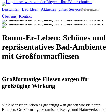
Leistungen
Bad-Ideen
Aktuelles
Unser Service
Referenzen
Über uns
Kontakt
Raum-Er-Leben: Schönes und
reprä­sen­tatives Bad-Ambiente
mit Groß­format­fliesen
Großformatige Fliesen sorgen für
großzügige Wirkung
Viele Menschen lieben es großzügig – in großen wie kleineren
Räumen: Großformatige keramische Beläge und Naturwerksteine